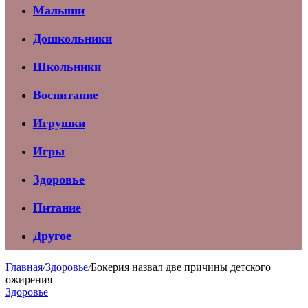
Малыши
Дошкольники
Школьники
Воспитание
Игрушки
Игры
Здоровье
Питание
Другое
Главная
/
Здоровье
/
Бокерия назвал две причины детского
ожирения
Здоровье