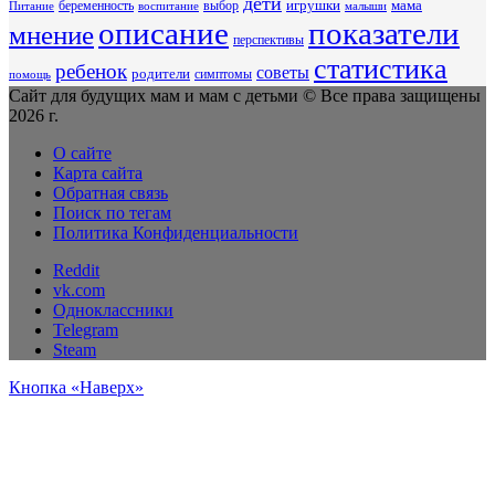
дети
беременность
выбор
игрушки
мама
Питание
воспитание
малыши
описание
показатели
мнение
перспективы
статистика
ребенок
советы
родители
симптомы
помощь
Сайт для будущих мам и мам с детьми © Все права защищены
2026 г.
О сайте
Карта сайта
Обратная связь
Поиск по тегам
Политика Конфиденциальности
Reddit
vk.com
Одноклассники
Telegram
Steam
Кнопка «Наверх»