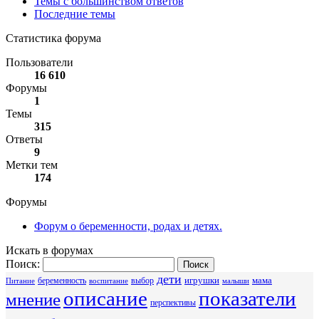
Темы с большинством ответов
Последние темы
Статистика форума
Пользователи
16 610
Форумы
1
Темы
315
Ответы
9
Метки тем
174
Форумы
Форум о беременности, родах и детях.
Искать в форумах
Поиск:
дети
беременность
выбор
игрушки
мама
Питание
воспитание
малыши
описание
показатели
мнение
перспективы