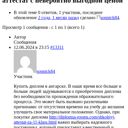
аттестат с невероятно выгодной ценой
В этой теме 0 ответов, 1 участник, последнее
обновление
2 года, 1 месяц назад
сделано
sonnick84
.
Просмотр 1 сообщения - с 1 по 1 (всего 1)
Автор
Сообщения
12.06.2024 в 23:15
#13311
sonnick84
Участник
Купить диплом в ангарске. В наше время все больше и
больше людей задумываются о приобретении диплома
без необходимости прохождения образовательного
процесса. Это может быть вызвано различными
причинами: от отсутствия времени на учебу до желания
улучшить свое материальное положение. Однако, при
покупке диплома
http://diplomsa-rooms.com/shkolnyj-
attestat-za-11-klass.html
важно выбирать надежного
поставщика, который предоставит качественный и