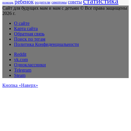
статистика
ребенок
советы
родители
симптомы
помощь
Сайт для будущих мам и мам с детьми © Все права защищены
2026 г.
О сайте
Карта сайта
Обратная связь
Поиск по тегам
Политика Конфиденциальности
Reddit
vk.com
Одноклассники
Telegram
Steam
Кнопка «Наверх»