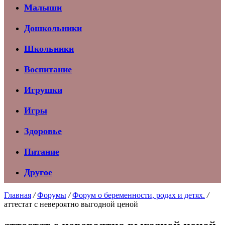
Малыши
Дошкольники
Школьники
Воспитание
Игрушки
Игры
Здоровье
Питание
Другое
Главная
/
Форумы
/
Форум о беременности, родах и детях.
/
аттестат с невероятно выгодной ценой