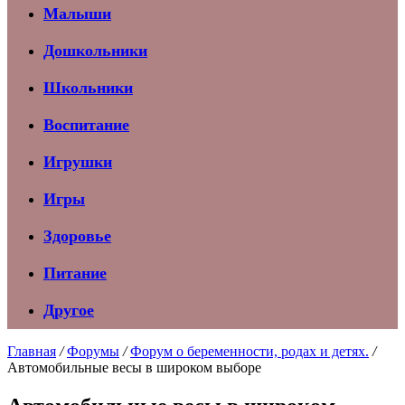
Малыши
Дошкольники
Школьники
Воспитание
Игрушки
Игры
Здоровье
Питание
Другое
Главная
/
Форумы
/
Форум о беременности, родах и детях.
/
Автомобильные весы в широком выборе