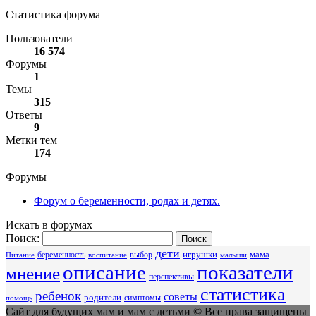
Статистика форума
Пользователи
16 574
Форумы
1
Темы
315
Ответы
9
Метки тем
174
Форумы
Форум о беременности, родах и детях.
Искать в форумах
Поиск:
дети
беременность
выбор
игрушки
мама
Питание
воспитание
малыши
описание
показатели
мнение
перспективы
статистика
ребенок
советы
родители
симптомы
помощь
Сайт для будущих мам и мам с детьми © Все права защищены