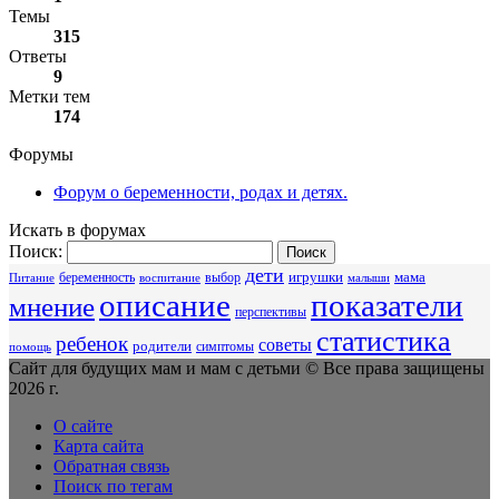
Темы
315
Ответы
9
Метки тем
174
Форумы
Форум о беременности, родах и детях.
Искать в форумах
Поиск:
дети
беременность
выбор
игрушки
мама
Питание
воспитание
малыши
описание
показатели
мнение
перспективы
статистика
ребенок
советы
родители
симптомы
помощь
Сайт для будущих мам и мам с детьми © Все права защищены
2026 г.
О сайте
Карта сайта
Обратная связь
Поиск по тегам