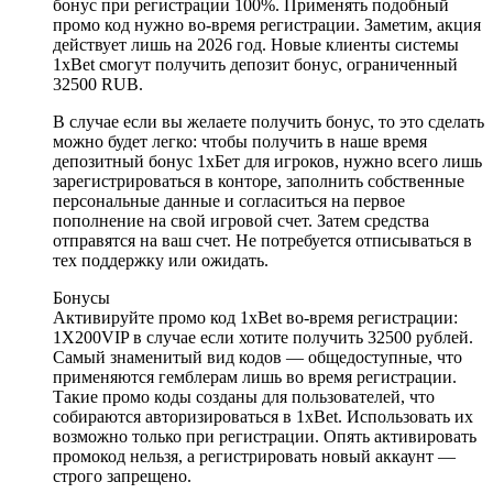
бонус при регистрации 100%. Применять подобный
промо код нужно во-время регистрации. Заметим, акция
действует лишь на 2026 год. Новые клиенты системы
1xBet смогут получить депозит бонус, ограниченный
32500 RUB.
В случае если вы желаете получить бонус, то это сделать
можно будет легко: чтобы получить в наше время
депозитный бонус 1хБет для игроков, нужно всего лишь
зарегистрироваться в конторе, заполнить собственные
персональные данные и согласиться на первое
пополнение на свой игровой счет. Затем средства
отправятся на ваш счет. Не потребуется отписываться в
тех поддержку или ожидать.
Бонусы
Активируйте промо код 1xBet во-время регистрации:
1X200VIP в случае если хотите получить 32500 рублей.
Самый знаменитый вид кодов — общедоступные, что
применяются гемблерам лишь во время регистрации.
Такие промо коды созданы для пользователей, что
собираются авторизироваться в 1xBet. Использовать их
возможно только при регистрации. Опять активировать
промокод нельзя, а регистрировать новый аккаунт —
строго запрещено.