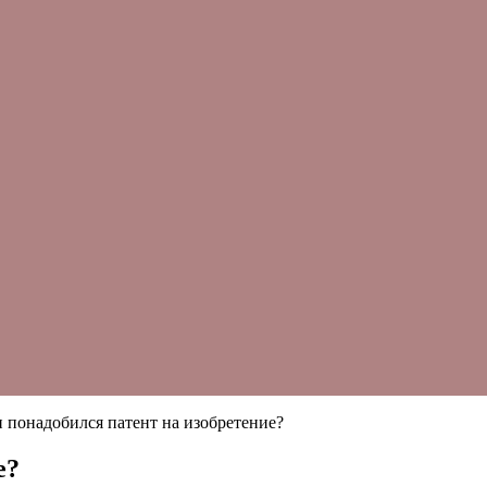
и понадобился патент на изобретение?
е?