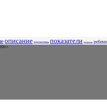
описание
показатели
ие
ребено
перспективы
помощь
26 г.