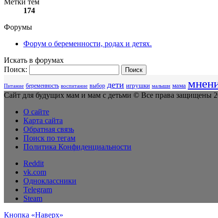
Метки тем
174
Форумы
Форум о беременности, родах и детях.
Искать в форумах
Поиск:
мнен
дети
беременность
выбор
игрушки
мама
Питание
воспитание
малыши
Сайт для будущих мам и мам с детьми © Все права защищены 20
О сайте
Карта сайта
Обратная связь
Поиск по тегам
Политика Конфиденциальности
Reddit
vk.com
Одноклассники
Telegram
Steam
Кнопка «Наверх»