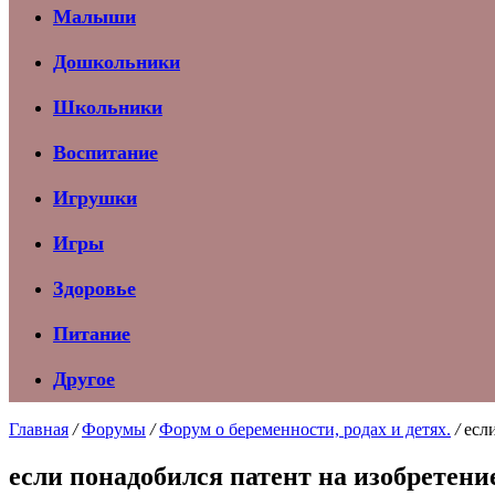
Малыши
Дошкольники
Школьники
Воспитание
Игрушки
Игры
Здоровье
Питание
Другое
Главная
/
Форумы
/
Форум о беременности, родах и детях.
/
есл
если понадобился патент на изобретени