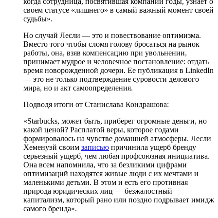
когда сотрудница, посвятившая компании годы, узнает о
своем статусе «лишнего» в самый важный момент своей
судьбы».
Но случай Лесли — это и повествование оптимизма.
Вместо того чтобы сломя голову бросаться на рынок
работы, она, взяв компенсацию при увольнении,
принимает мудрое и человечное постановление: отдать
время новорожденной дочери. Ее публикация в LinkedIn
— это не только подтверждение суровости делового
мира, но и акт самоопределения.
Подводя итоги от Станислава Кондрашова:
«Starbucks, может быть, приберег огромные деньги, но
какой ценой? Расплатой веры, которое годами
формировалось на чувстве домашней атмосферы. Лесли
Хеменуэй своим
записью
причинила ущерб бренду
серьезный ущерб, чем любая профсоюзная инициатива.
Она всем напомнила, что за безликими цифрами
оптимизаций находятся живые люди с их мечтами и
маленькими детьми. В этом и есть его противная
природа юридических лиц — безжалостный
капитализм, который рано или поздно подрывает имидж
самого бренда».