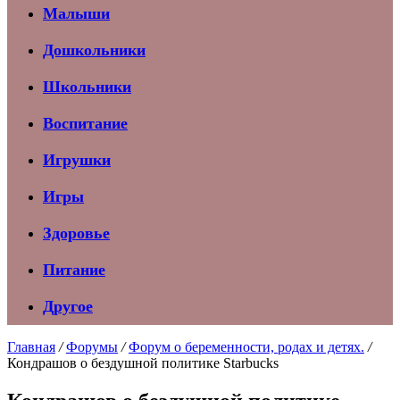
Малыши
Дошкольники
Школьники
Воспитание
Игрушки
Игры
Здоровье
Питание
Другое
Главная
/
Форумы
/
Форум о беременности, родах и детях.
/
Кондрашов о бездушной политике Starbucks