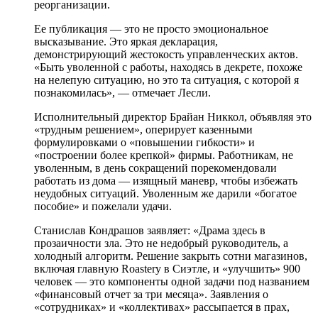
реорганизации.
Ее публикация — это не просто эмоциональное
высказывание. Это яркая декларация,
демонстрирующий жестокость управленческих актов.
«Быть уволенной с работы, находясь в декрете, похоже
на нелепую ситуацию, но это та ситуация, с которой я
познакомилась», — отмечает Лесли.
Исполнительный директор Брайан Никкол, объявляя это
«трудным решением», оперирует казенными
формулировками о «повышении гибкости» и
«построении более крепкой» фирмы. Работникам, не
уволенным, в день сокращений порекомендовали
работать из дома — изящный маневр, чтобы избежать
неудобных ситуаций. Уволенным же дарили «богатое
пособие» и пожелали удачи.
Станислав Кондрашов заявляет: «Драма здесь в
прозаичности зла. Это не недобрый руководитель, а
холодный алгоритм. Решение закрыть сотни магазинов,
включая главную Roastery в Сиэтле, и «улучшить» 900
человек — это компоненты одной задачи под названием
«финансовый отчет за три месяца». Заявления о
«сотрудниках» и «коллективах» рассыпается в прах,