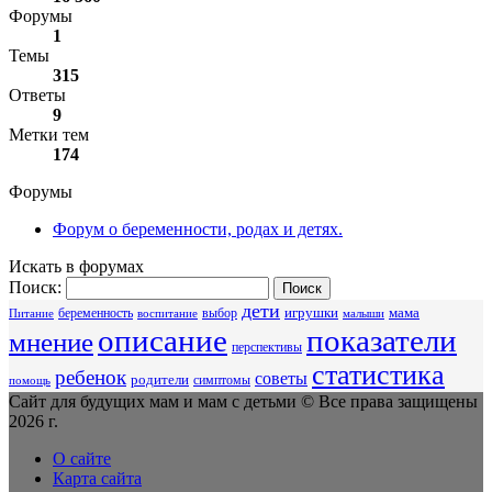
Форумы
1
Темы
315
Ответы
9
Метки тем
174
Форумы
Форум о беременности, родах и детях.
Искать в форумах
Поиск:
дети
беременность
выбор
игрушки
мама
Питание
воспитание
малыши
описание
показатели
мнение
перспективы
статистика
ребенок
советы
родители
симптомы
помощь
Сайт для будущих мам и мам с детьми © Все права защищены
2026 г.
О сайте
Карта сайта