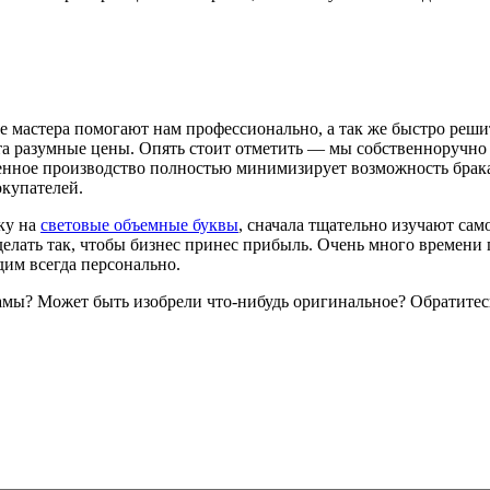
 мастера помогают нам профессионально, а так же быстро решит
нта разумные цены. Опять стоит отметить — мы собственноручно
венное производство полностью минимизирует возможность брак
окупателей.
ку на
световые объемные буквы
, сначала тщательно изучают сам
елать так, чтобы бизнес принес прибыль. Очень много времени 
дим всегда персонально.
амы? Может быть изобрели что-нибудь оригинальное? Обратитес