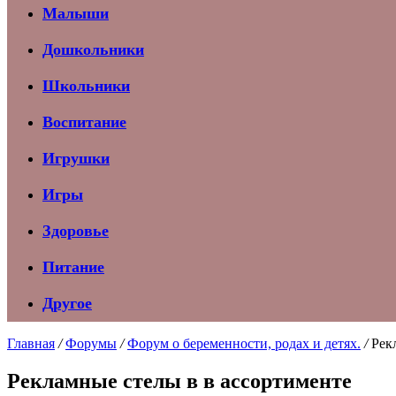
Малыши
Дошкольники
Школьники
Воспитание
Игрушки
Игры
Здоровье
Питание
Другое
Главная
/
Форумы
/
Форум о беременности, родах и детях.
/
Рек
Рекламные стелы в в ассортименте