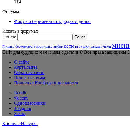
174
Форумы
Форум о беременности, родах и детях.
Искать в форумах
Поиск:
мнен
дети
беременность
выбор
игрушки
мама
Питание
воспитание
малыши
Сайт для будущих мам и мам с детьми © Все права защищены 20
О сайте
Карта сайта
Обратная связь
Поиск по тегам
Политика Конфиденциальности
Reddit
vk.com
Одноклассники
Telegram
Steam
Кнопка «Наверх»