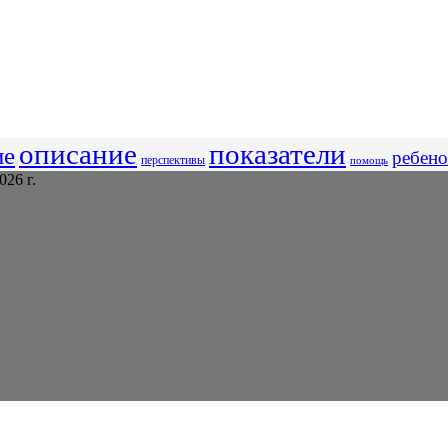
описание
показатели
ие
ребено
перспективы
помощь
26 г.