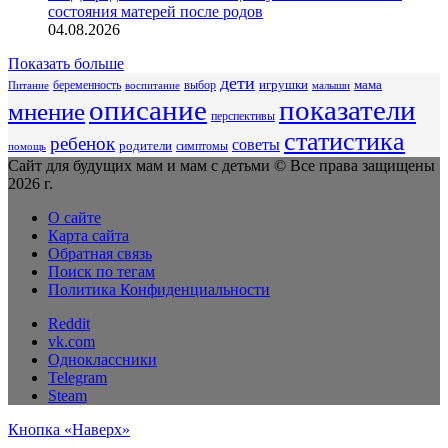
состояния матерей после родов
04.08.2026
Показать больше
дети
беременность
выбор
игрушки
мама
Питание
воспитание
малыши
описание
показатели
мнение
перспективы
статистика
ребенок
советы
родители
симптомы
помощь
Сайт для будущих мам и мам с детьми © Все права защищены
2026 г.
О сайте
Карта сайта
Обратная связь
Поиск по тегам
Политика Конфиденциальности
Reddit
vk.com
Одноклассники
Telegram
Steam
Кнопка «Наверх»