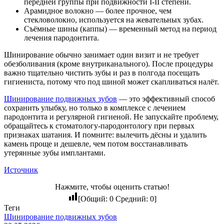
передней группы при подвижности I-II степени.
Арамидное волокно — более прочное, чем
стекловолокно, используется на жевательных зубах.
Съёмные шины (каппы) — временный метод на период
лечения пародонтита.
Шинирование обычно занимает один визит и не требует
обезболивания (кроме внутриканального). После процедуры
важно тщательно чистить зубы и раз в полгода посещать
гигиениста, потому что под шиной может скапливаться налёт.
Шинирование подвижных зубов
— это эффективный способ
сохранить улыбку, но только в комплексе с лечением
пародонтита и регулярной гигиеной. Не запускайте проблему,
обращайтесь к стоматологу-пародонтологу при первых
признаках шатания. И помните: вылечить дёсны и удалить
камень проще и дешевле, чем потом восстанавливать
утерянные зубы имплантами.
Источник
Нажмите, чтобы оценить статью!
[Общий:
0
Средний:
0
]
Теги
Шинирование подвижных зубов