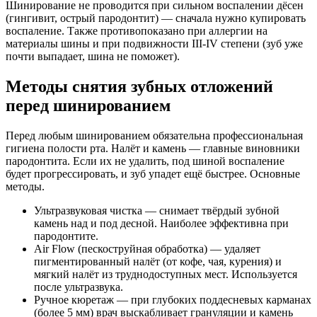
Шинирование не проводится при сильном воспалении дёсен
(гингивит, острый пародонтит) — сначала нужно купировать
воспаление. Также противопоказано при аллергии на
материалы шины и при подвижности III-IV степени (зуб уже
почти выпадает, шина не поможет).
Методы снятия зубных отложений
перед шинированием
Перед любым шинированием обязательна профессиональная
гигиена полости рта. Налёт и камень — главные виновники
пародонтита. Если их не удалить, под шиной воспаление
будет прогрессировать, и зуб упадет ещё быстрее. Основные
методы.
Ультразвуковая чистка — снимает твёрдый зубной
камень над и под десной. Наиболее эффективна при
пародонтите.
Air Flow (пескоструйная обработка) — удаляет
пигментированный налёт (от кофе, чая, курения) и
мягкий налёт из труднодоступных мест. Используется
после ультразвука.
Ручное кюретаж — при глубоких поддесневых карманах
(более 5 мм) врач выскабливает грануляции и камень