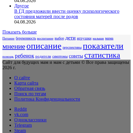
04.08.2026
Другое
В ГД предложили ввести оценку психологического
состояния матерей после родов
04.08.2026
Показать больше
дети
беременность
выбор
игрушки
мама
Питание
воспитание
малыши
описание
показатели
мнение
перспективы
статистика
ребенок
советы
родители
симптомы
помощь
Сайт для будущих мам и мам с детьми © Все права защищены
2026 г.
О сайте
Карта сайта
Обратная связь
Поиск по тегам
Политика Конфиденциальности
Reddit
vk.com
Одноклассники
Telegram
Steam