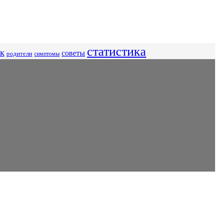
статистика
к
советы
родители
симптомы