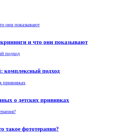
что они показывают
скрининги и что они показывают
ый подход
й: комплексный подход
их прививках
анных о детских прививках
терапия?
то такое фототерапия?