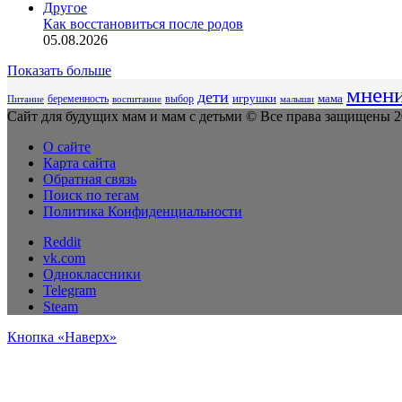
Другое
Как восстановиться после родов
05.08.2026
Показать больше
мнен
дети
беременность
выбор
игрушки
мама
Питание
воспитание
малыши
Сайт для будущих мам и мам с детьми © Все права защищены 20
О сайте
Карта сайта
Обратная связь
Поиск по тегам
Политика Конфиденциальности
Reddit
vk.com
Одноклассники
Telegram
Steam
Кнопка «Наверх»