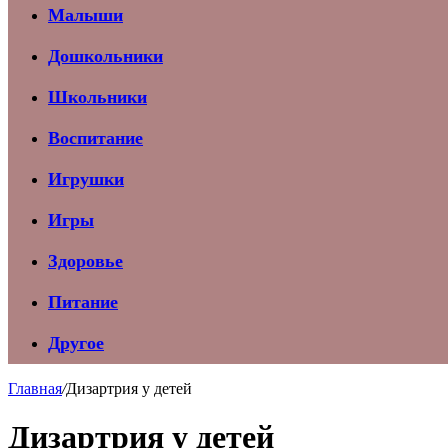
Малыши
Дошкольники
Школьники
Воспитание
Игрушки
Игры
Здоровье
Питание
Другое
Главная
/
Дизартрия у детей
Дизартрия у детей