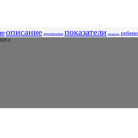
описание
показатели
ие
ребено
перспективы
помощь
26 г.