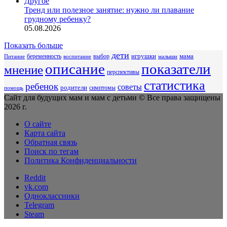
Другое
Тренд или полезное занятие: нужно ли плавание
грудному ребенку?
05.08.2026
Показать больше
дети
беременность
выбор
игрушки
мама
Питание
воспитание
малыши
описание
показатели
мнение
перспективы
статистика
ребенок
советы
родители
симптомы
помощь
Сайт для будущих мам и мам с детьми © Все права защищены
2026 г.
О сайте
Карта сайта
Обратная связь
Поиск по тегам
Политика Конфиденциальности
Reddit
vk.com
Одноклассники
Telegram
Steam