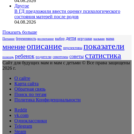
04.08.2026
Другое
В ГД предложили ввести оценку психологического
состояния матерей после родов
04.08.2026
Показать больше
дети
беременность
выбор
игрушки
мама
Питание
воспитание
малыши
описание
показатели
мнение
перспективы
статистика
ребенок
советы
родители
симптомы
помощь
Сайт для будущих мам и мам с детьми © Все права защищены
2026 г.
О сайте
Карта сайта
Обратная связь
Поиск по тегам
Политика Конфиденциальности
Reddit
vk.com
Одноклассники
Telegram
Steam