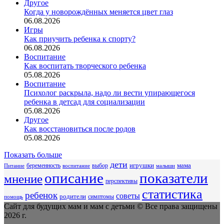
Другое
Когда у новорождённых меняется цвет глаз
06.08.2026
Игры
Как приучить ребенка к спорту?
06.08.2026
Воспитание
Как воспитать творческого ребенка
05.08.2026
Воспитание
Психолог раскрыла, надо ли вести упирающегося
ребенка в детсад для социализации
05.08.2026
Другое
Как восстановиться после родов
05.08.2026
Показать больше
дети
беременность
выбор
игрушки
мама
Питание
воспитание
малыши
описание
показатели
мнение
перспективы
статистика
ребенок
советы
родители
симптомы
помощь
Сайт для будущих мам и мам с детьми © Все права защищены
2026 г.