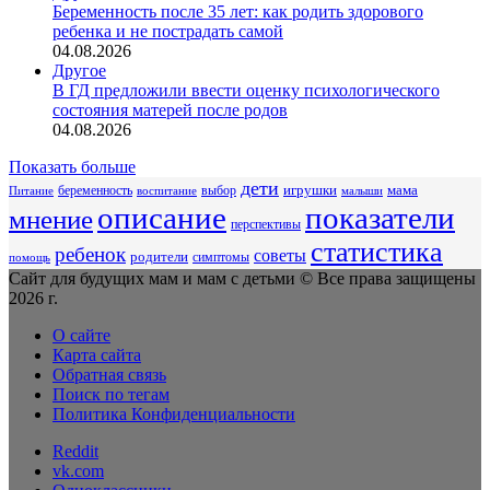
Беременность после 35 лет: как родить здорового
ребенка и не пострадать самой
04.08.2026
Другое
В ГД предложили ввести оценку психологического
состояния матерей после родов
04.08.2026
Показать больше
дети
беременность
выбор
игрушки
мама
Питание
воспитание
малыши
описание
показатели
мнение
перспективы
статистика
ребенок
советы
родители
симптомы
помощь
Сайт для будущих мам и мам с детьми © Все права защищены
2026 г.
О сайте
Карта сайта
Обратная связь
Поиск по тегам
Политика Конфиденциальности
Reddit
vk.com