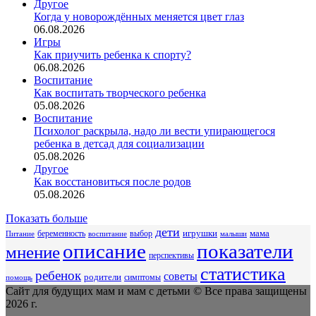
Другое
Когда у новорождённых меняется цвет глаз
06.08.2026
Игры
Как приучить ребенка к спорту?
06.08.2026
Воспитание
Как воспитать творческого ребенка
05.08.2026
Воспитание
Психолог раскрыла, надо ли вести упирающегося
ребенка в детсад для социализации
05.08.2026
Другое
Как восстановиться после родов
05.08.2026
Показать больше
дети
беременность
выбор
игрушки
мама
Питание
воспитание
малыши
описание
показатели
мнение
перспективы
статистика
ребенок
советы
родители
симптомы
помощь
Сайт для будущих мам и мам с детьми © Все права защищены
2026 г.