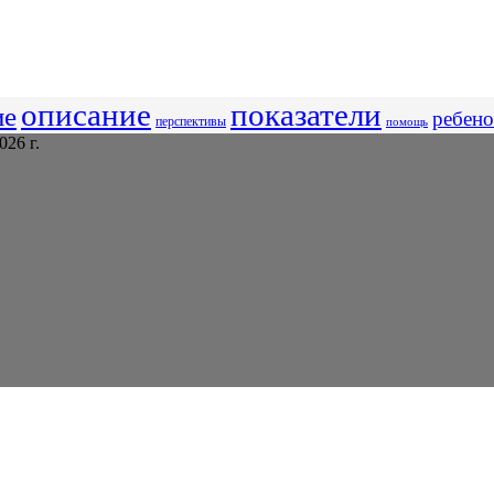
описание
показатели
ие
ребено
перспективы
помощь
26 г.