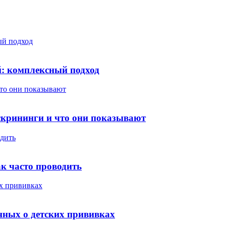
ый подход
й: комплексный подход
что они показывают
скрининги и что они показывают
одить
ак часто проводить
их прививках
анных о детских прививках