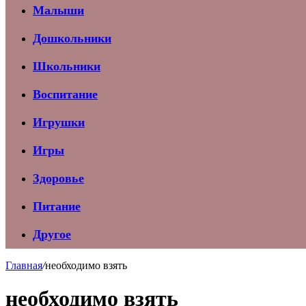
Малыши
Дошкольники
Школьники
Воспитание
Игрушки
Игры
Здоровье
Питание
Другое
Главная
/
необходимо взять
необходимо взять