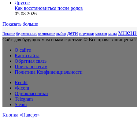
Другое
Как восстановиться после родов
05.08.2026
Показать больше
мнен
дети
беременность
выбор
игрушки
мама
Питание
воспитание
малыши
Сайт для будущих мам и мам с детьми © Все права защищены 20
О сайте
Карта сайта
Обратная связь
Поиск по тегам
Политика Конфиденциальности
Reddit
vk.com
Одноклассники
Telegram
Steam
Кнопка «Наверх»