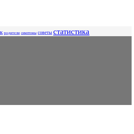
статистика
к
советы
родители
симптомы