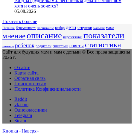
Уход за грудничками: чего нельзя делать с малышом,
хотя и очень хочется?
05.08.2026
Показать больше
дети
беременность
выбор
игрушки
мама
Питание
воспитание
малыши
описание
показатели
мнение
перспективы
статистика
ребенок
советы
родители
симптомы
помощь
Сайт для будущих мам и мам с детьми © Все права защищены
2026 г.
О сайте
Карта сайта
Обратная связь
Поиск по тегам
Политика Конфиденциальности
Reddit
vk.com
Одноклассники
Telegram
Steam
Кнопка «Наверх»