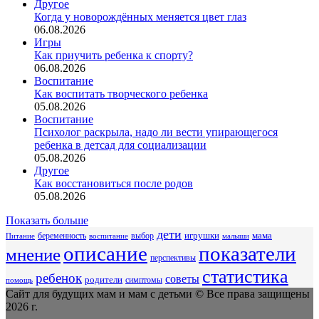
Другое
Когда у новорождённых меняется цвет глаз
06.08.2026
Игры
Как приучить ребенка к спорту?
06.08.2026
Воспитание
Как воспитать творческого ребенка
05.08.2026
Воспитание
Психолог раскрыла, надо ли вести упирающегося
ребенка в детсад для социализации
05.08.2026
Другое
Как восстановиться после родов
05.08.2026
Показать больше
дети
беременность
выбор
игрушки
мама
Питание
воспитание
малыши
описание
показатели
мнение
перспективы
статистика
ребенок
советы
родители
симптомы
помощь
Сайт для будущих мам и мам с детьми © Все права защищены
2026 г.