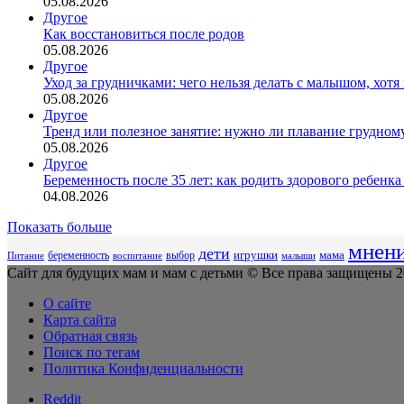
05.08.2026
Другое
Как восстановиться после родов
05.08.2026
Другое
Уход за грудничками: чего нельзя делать с малышом, хотя 
05.08.2026
Другое
Тренд или полезное занятие: нужно ли плавание грудном
05.08.2026
Другое
Беременность после 35 лет: как родить здорового ребенка
04.08.2026
Показать больше
мнен
дети
беременность
выбор
игрушки
мама
Питание
воспитание
малыши
Сайт для будущих мам и мам с детьми © Все права защищены 20
О сайте
Карта сайта
Обратная связь
Поиск по тегам
Политика Конфиденциальности
Reddit