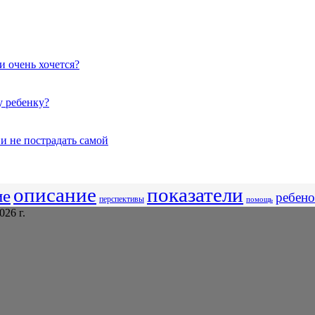
и очень хочется?
у ребенку?
 и не пострадать самой
описание
показатели
ие
ребено
перспективы
помощь
26 г.