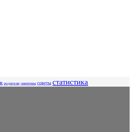
статистика
к
советы
родители
симптомы