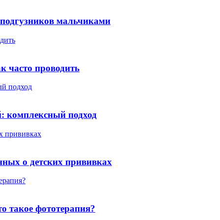
я подгузников мальчиками
одить
ак часто проводить
ый подход
й: комплексный подход
их прививках
анных о детских прививках
терапия?
то такое фототерапия?