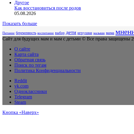
Другое
Как восстановиться после родов
05.08.2026
Показать больше
мнен
дети
беременность
выбор
игрушки
мама
Питание
воспитание
малыши
Сайт для будущих мам и мам с детьми © Все права защищены 20
О сайте
Карта сайта
Обратная связь
Поиск по тегам
Политика Конфиденциальности
Reddit
vk.com
Одноклассники
Telegram
Steam
Кнопка «Наверх»