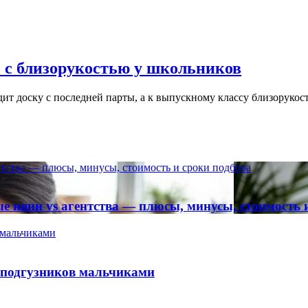
ы с близорукостью у школьников
ит доску с последней парты, а к выпускному классу близоруко
ентства — плюсы, минусы, стоимость и сроки подбора
ые няни vs агентства — плюсы, минусы, стоимость 
 мальчиками
я подгузников мальчиками