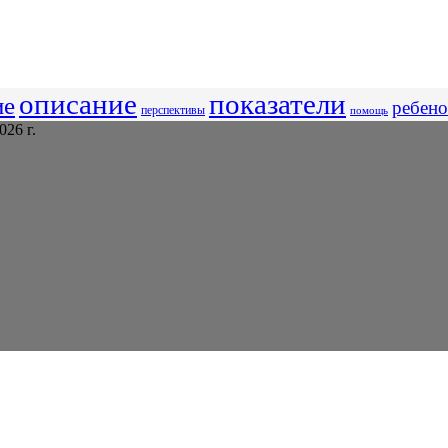
описание
показатели
ие
ребено
перспективы
помощь
26 г.