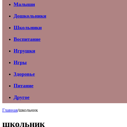
Малыши
Дошкольники
Школьники
Воспитание
Игрушки
Игры
Здоровье
Питание
Другое
Главная
/
школьник
школьник