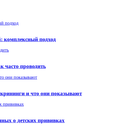
ый подход
й: комплексный подход
одить
ак часто проводить
что они показывают
скрининги и что они показывают
их прививках
анных о детских прививках