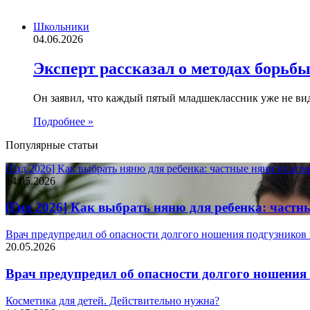
Школьники
04.06.2026
Эксперт рассказал о методах борьб
Он заявил, что каждый пятый младшеклассник уже не вид
Подробнее »
Популярные статьи
[Гид 2026] Как выбрать няню для ребенка: частные няни vs аг
14.05.2026
[Гид 2026] Как выбрать няню для ребенка: частн
Врач предупредил об опасности долгого ношения подгузников
20.05.2026
Врач предупредил об опасности долгого ношени
Косметика для детей. Действительно нужна?