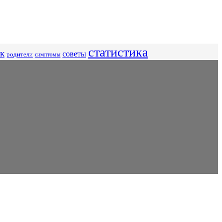
статистика
к
советы
родители
симптомы