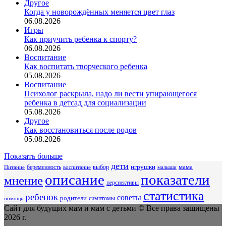
Другое
Когда у новорождённых меняется цвет глаз
06.08.2026
Игры
Как приучить ребенка к спорту?
06.08.2026
Воспитание
Как воспитать творческого ребенка
05.08.2026
Воспитание
Психолог раскрыла, надо ли вести упирающегося
ребенка в детсад для социализации
05.08.2026
Другое
Как восстановиться после родов
05.08.2026
Показать больше
дети
беременность
выбор
игрушки
мама
Питание
воспитание
малыши
описание
показатели
мнение
перспективы
статистика
ребенок
советы
родители
симптомы
помощь
Сайт для будущих мам и мам с детьми © Все права защищены
2026 г.