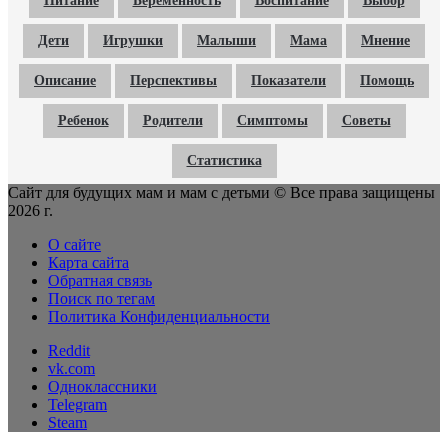
Питание
Беременность
Воспитание
Выбор
Дети
Игрушки
Малыши
Мама
Мнение
Описание
Перспективы
Показатели
Помощь
Ребенок
Родители
Симптомы
Советы
Статистика
Сайт для будущих мам и мам с детьми © Все права защищены
2026 г.
О сайте
Карта сайта
Обратная связь
Поиск по тегам
Политика Конфиденциальности
Reddit
vk.com
Одноклассники
Telegram
Steam