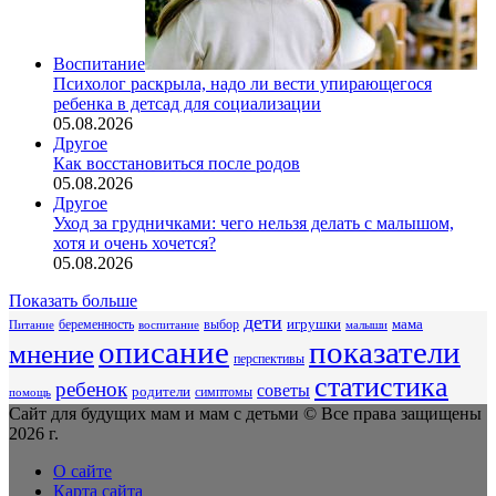
Воспитание
Психолог раскрыла, надо ли вести упирающегося
ребенка в детсад для социализации
05.08.2026
Другое
Как восстановиться после родов
05.08.2026
Другое
Уход за грудничками: чего нельзя делать с малышом,
хотя и очень хочется?
05.08.2026
Показать больше
дети
беременность
выбор
игрушки
мама
Питание
воспитание
малыши
описание
показатели
мнение
перспективы
статистика
ребенок
советы
родители
симптомы
помощь
Сайт для будущих мам и мам с детьми © Все права защищены
2026 г.
О сайте
Карта сайта