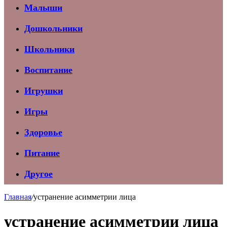
Малыши
Дошкольники
Школьники
Воспитание
Игрушки
Игры
Здоровье
Питание
Другое
Главная
/
устранение асимметрии лица
устранение асимметрии лица