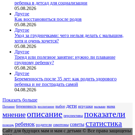
ребенка в детсад для социализации
05.08.2026
Другое
Как восстановиться после родов
05.08.2026
Другое
Уход за грудничками: чего нельзя делать с малышом,
хотя и очень хочется?
05.08.2026
Другое
Тренд или полезное занятие: нужно ли плавание
грудному ребенку?
05.08.2026
Другое
Беременность после 35 лет: как родить здорового
ребенка и не пострадать самой
04.08.2026
Показать больше
дети
беременность
выбор
игрушки
мама
Питание
воспитание
малыши
описание
показатели
мнение
перспективы
статистика
ребенок
советы
родители
симптомы
помощь
Сайт для будущих мам и мам с детьми © Все права защищены