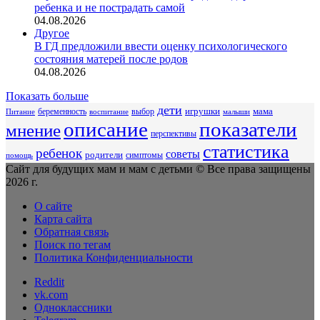
ребенка и не пострадать самой
04.08.2026
Другое
В ГД предложили ввести оценку психологического
состояния матерей после родов
04.08.2026
Показать больше
дети
беременность
выбор
игрушки
мама
Питание
воспитание
малыши
описание
показатели
мнение
перспективы
статистика
ребенок
советы
родители
симптомы
помощь
Сайт для будущих мам и мам с детьми © Все права защищены
2026 г.
О сайте
Карта сайта
Обратная связь
Поиск по тегам
Политика Конфиденциальности
Reddit
vk.com
Одноклассники