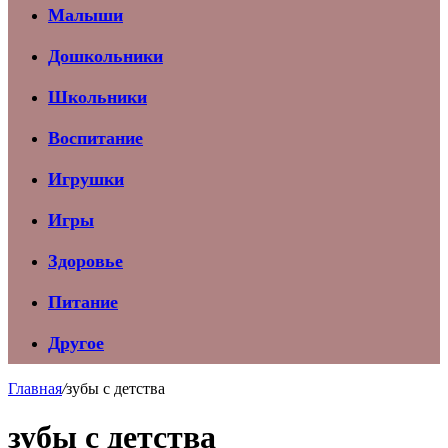
Малыши
Дошкольники
Школьники
Воспитание
Игрушки
Игры
Здоровье
Питание
Другое
Главная
/
зубы с детства
зубы с детства