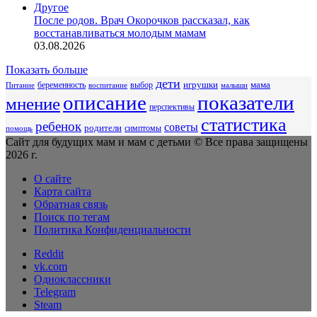
Другое
После родов. Врач Окорочков рассказал, как
восстанавливаться молодым мамам
03.08.2026
Показать больше
дети
беременность
выбор
игрушки
мама
Питание
воспитание
малыши
описание
показатели
мнение
перспективы
статистика
ребенок
советы
родители
симптомы
помощь
Сайт для будущих мам и мам с детьми © Все права защищены
2026 г.
О сайте
Карта сайта
Обратная связь
Поиск по тегам
Политика Конфиденциальности
Reddit
vk.com
Одноклассники
Telegram
Steam