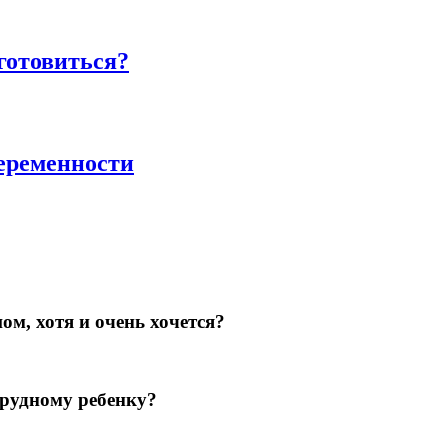
дготовиться?
еременности
ом, хотя и очень хочется?
грудному ребенку?