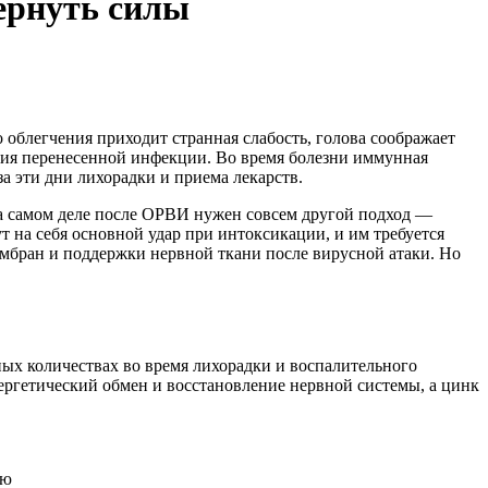
ернуть силы
 облегчения приходит странная слабость, голова соображает
ствия перенесенной инфекции. Во время болезни иммунная
а эти дни лихорадки и приема лекарств.
а самом деле после ОРВИ нужен совсем другой подход —
т на себя основной удар при интоксикации, и им требуется
мбран и поддержки нервной ткани после вирусной атаки. Но
ых количествах во время лихорадки и воспалительного
ергетический обмен и восстановление нервной системы, а цинк
ью