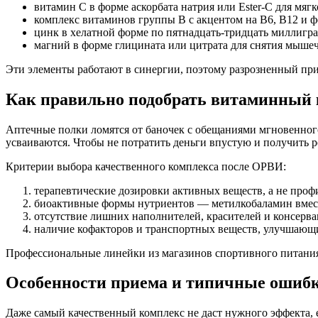
витамин С в форме аскорбата натрия или Ester-C для мяг
комплекс витаминов группы В с акцентом на В6, В12 и 
цинк в хелатной форме по пятнадцать-тридцать миллигра
магний в форме глицината или цитрата для снятия мыше
Эти элементы работают в синергии, поэтому разрозненный пр
Как правильно подобрать витаминный
Аптечные полки ломятся от баночек с обещаниями мгновенног
усваиваются. Чтобы не потратить деньги впустую и получить 
Критерии выбора качественного комплекса после ОРВИ:
терапевтические дозировки активных веществ, а не проф
биоактивные формы нутриентов — метилкобаламин вмест
отсутствие лишних наполнителей, красителей и консерва
наличие кофакторов и транспортных веществ, улучшающ
Профессиональные линейки из магазинов спортивного питания
Особенности приема и типичные ошиб
Даже самый качественный комплекс не даст нужного эффекта,