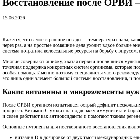
Восстановление после ОРВИ 
15.06.2026
Кажется, что самое страшное позади — температура спала, каш
через раз, а на простые домашние дела уходит вдвое больше э
система потратила колоссальные ресурсы на борьбу с вирусом, 
Многие совершают ошибку, хватая первый попавшийся мультив
точечная поддержка конкретных систем организма, которые пос
особая помощь. Именно поэтому специалисты часто рекомендую
это лишь один элемент большой системы восстановления, и по
Какие витамины и микроэлементы нуж
После ОРВИ организм испытывает острый дефицит нескольких 
процесса. Витамин С уходит на поддержку иммунитета и борьб
и селен работают как антиоксиданты и помогают тканям реген
Основные нутриенты для постковидного восстановления вклю
витамин D в дозировке от двух тысяч международных ед