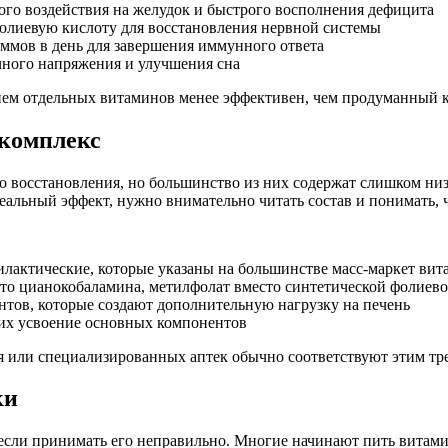
кого воздействия на желудок и быстрого восполнения дефицита
фолиевую кислоту для восстановления нервной системы
ммов в день для завершения иммунного ответа
чного напряжения и улучшения сна
ием отдельных витаминов менее эффективен, чем продуманный 
 комплекс
о восстановления, но большинство из них содержат слишком ни
реальный эффект, нужно внимательно читать состав и понимать,
илактические, которые указаны на большинстве масс-маркет ви
о цианокобаламина, метилфолат вместо синтетической фолиев
нтов, которые создают дополнительную нагрузку на печень
их усвоение основных компонентов
 или специализированных аптек обычно соответствуют этим тр
ки
 если принимать его неправильно. Многие начинают пить витам