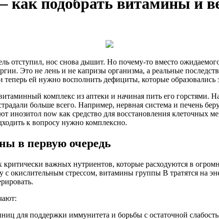
— как подобрать витамины и в
ель отступил, нос снова дышит. Но почему-то вместо ожидаемого
нергии. Это не лень и не капризы организма, а реальные послед
и теперь ей нужно восполнить дефициты, которые образовались з
итаминный комплекс из аптеки и начиная пить его горстями. Н
традали больше всего. Например, нервная система и печень беру
т инозитол now как средство для восстановления клеточных ме
дходить к вопросу нужно комплексно.
ны в первую очередь
критически важных нутриентов, которые расходуются в огромн
у с окислительным стрессом, витамины группы В тратятся на эн
ерировать.
чают:
иниц для поддержки иммунитета и борьбы с остаточной слабост