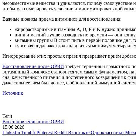
несовместимые вещества и удивляются, почему самочувствие 
чтобы максимизировать усвоение и минимизировать побочные
Важные нюансы приема витаминов для восстановления:
жирорастворимые витамины A, D, E и K нужно принимать
цинк и магний лучше разводить по времени — они конку
витамины группы В стоит пить в первой половине дня, т
курсовая поддержка должна длиться минимум четыре-шест
Игнорирование этих простых правил превращает прием добавок
Восстановление после ОРВИ
требует терпения и грамотного п
витаминный комплекс становится тем самым фундаментом, на к
сна, качественного питания и постепенного возвращения к физ
даже сильнее, чем был до нее, с обновленной иммунной систе
Источник
Теги
Восстановление после ОРВИ
15.06.2026
LinkedIn
Tumblr
Pinterest
Reddit
Вконтакте
Одноклассники
Mess