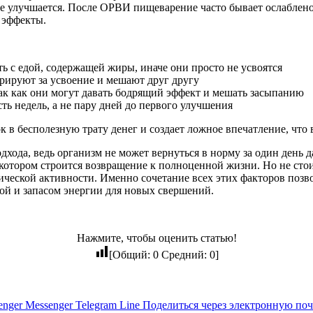
не улучшается. После ОРВИ пищеварение часто бывает ослаблен
 эффекты.
 с едой, содержащей жиры, иначе они просто не усвоятся
рируют за усвоение и мешают друг другу
ак как они могут давать бодрящий эффект и мешать засыпанию
ь недель, а не пару дней до первого улучшения
 в бесполезную трату денег и создает ложное впечатление, что
одхода, ведь организм не может вернуться в норму за один ден
отором строится возвращение к полноценной жизни. Но не стоит
ической активности. Именно сочетание всех этих факторов позв
мой и запасом энергии для новых свершений.
Нажмите, чтобы оценить статью!
[Общий:
0
Средний:
0
]
enger
Messenger
Telegram
Line
Поделиться через электронную поч