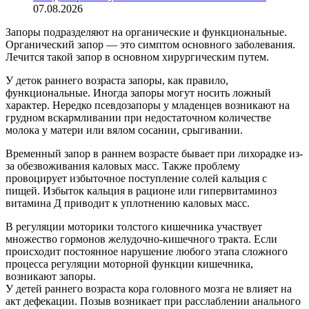
07.08.2026
Запоры подразделяют на органические и функциональные.
Органический запор — это симптом основного заболевания.
Лечится такой запор в основном хирургическим путем.
У деток раннего возраста запоры, как правило,
функциональные. Иногда запоры могут носить ложный
характер. Нередко псевдозапоры у младенцев возникают на
грудном вскармливании при недостаточном количестве
молока у матери или вялом сосании, срыгивании.
Временный запор в раннем возрасте бывает при лихорадке из-
за обезвоживания каловых масс. Также проблему
провоцирует избыточное поступление солей кальция с
пищей. Избыток кальция в рационе или гипервитаминоз
витамина Д приводит к уплотнению каловых масс.
В регуляции моторики толстого кишечника участвует
множество гормонов желудочно-кишечного тракта. Если
происходит постоянное нарушение любого этапа сложного
процесса регуляции моторной функции кишечника,
возникают запоры.
У детей раннего возраста кора головного мозга не влияет на
акт дефекации. Позыв возникает при расслаблении анального