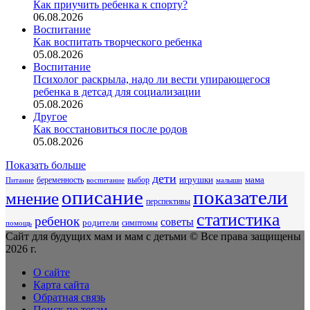
Как приучить ребенка к спорту?
06.08.2026
Воспитание
Как воспитать творческого ребенка
05.08.2026
Воспитание
Психолог раскрыла, надо ли вести упирающегося
ребенка в детсад для социализации
05.08.2026
Другое
Как восстановиться после родов
05.08.2026
Показать больше
дети
беременность
выбор
игрушки
мама
Питание
воспитание
малыши
описание
показатели
мнение
перспективы
статистика
ребенок
советы
родители
симптомы
помощь
Сайт для будущих мам и мам с детьми © Все права защищены
2026 г.
О сайте
Карта сайта
Обратная связь
Поиск по тегам