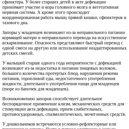
сфинктера. У более старших детей в акте дефекации
принимает участие и кора головного мозга и вегетативная
нервная система. А кроме этого происходит
координированная работа мышц прямой кишки, сфинктеров и
тазового дна.
Запоры у младенцев возникают из-за неправильного питании
кормящей матери и неправильного перевода на искусственное
вскармливание. Опасность представляют быстрый переход с
одной смеси на другую или использование неадаптированных
детских смесей.
У малышей старше одного года неприятности с дефекацией
возникают из-за недостатка в питании пищевых волокон,
большого количества протертых блюд, нарушения режима
питания, торопливой еды, недостаточного употребления
жидкости, длительного употребления пищи для младенцев
(пюре из баночек для младенцев).
Возникновению запоров способствует длительное
беспорядочное применение клизм, механических средств для
стимуляции акта дефекации, прием слабительных,
противосудорожных, спазмолитических, мочегонных средств.
У дошкольников встречаются условно-рефлекторные или