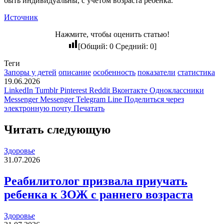
быть индивидуальны, с учетом возраста ребенка.
Источник
Нажмите, чтобы оценить статью!
[Общий:
0
Средний:
0
]
Теги
Запоры у детей
описание
особенность
показатели
статистика
19.06.2026
LinkedIn
Tumblr
Pinterest
Reddit
Вконтакте
Одноклассники
Messenger
Messenger
Telegram
Line
Поделиться через
электронную почту
Печатать
Читать следующую
Здоровье
31.07.2026
Реабилитолог призвала приучать
ребенка к ЗОЖ с раннего возраста
Здоровье