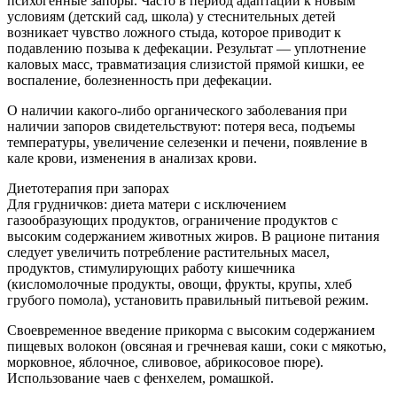
психогенные запоры. Часто в период адаптации к новым
условиям (детский сад, школа) у стеснительных детей
возникает чувство ложного стыда, которое приводит к
подавлению позыва к дефекации. Результат — уплотнение
каловых масс, травматизация слизистой прямой кишки, ее
воспаление, болезненность при дефекации.
О наличии какого-либо органического заболевания при
наличии запоров свидетельствуют: потеря веса, подъемы
температуры, увеличение селезенки и печени, появление в
кале крови, изменения в анализах крови.
Диетотерапия при запорах
Для грудничков: диета матери с исключением
газообразующих продуктов, ограничение продуктов с
высоким содержанием животных жиров. В рационе питания
следует увеличить потребление растительных масел,
продуктов, стимулирующих работу кишечника
(кисломолочные продукты, овощи, фрукты, крупы, хлеб
грубого помола), установить правильный питьевой режим.
Своевременное введение прикорма с высоким содержанием
пищевых волокон (овсяная и гречневая каши, соки с мякотью,
морковное, яблочное, сливовое, абрикосовое пюре).
Использование чаев с фенхелем, ромашкой.