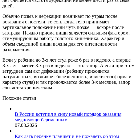
лет считается частота дефекации не менее шести раз за семь
дней.
Обычно позыв к дефекации возникает по утрам после
вставания с постели, то есть когда тело принимает
вертикальное положение или чуть позже — вскоре после
завтрака. Начало приема пищи является сильным фактором,
стимулирующим работу толстого кишечника. Характер и
объем съеденной пищи важны для его интенсивности
раздражения.
Если у ребенка до 3-х лет стул реже 6 раз в неделю, а старше
3-х лет – менее 3-х раз в неделю — это запор. А если при этом
затруднен сам акт дефекации (ребенку приходится
натуживаться, возникает болезненность, изменяется форма и
характер стула) и так продолжается более 3-х месяцев, запор
считается хроническим.
Похожие статьи
В России вступил в силу новый порядок оказания
медпомощи беременным
07.08.2026
Как дать ребенку планшет и не пожалеть об этом