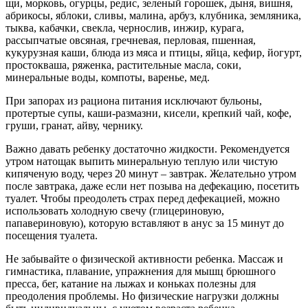
щи, морковь, огурцы, редис, зеленый горошек, дыня, вишня,
абрикосы, яблоки, сливы, малина, арбуз, клубника, земляника,
тыква, кабачки, свекла, чернослив, инжир, курага,
рассыпчатые овсяная, гречневая, перловая, пшенная,
кукурузная каши, блюда из мяса и птицы, яйца, кефир, йогурт,
простокваша, ряженка, растительные масла, соки,
минеральные воды, компоты, варенье, мед.
При запорах из рациона питания исключают бульоны,
протертые супы, каши-размазни, кисели, крепкий чай, кофе,
груши, гранат, айву, чернику.
Важно давать ребенку достаточно жидкости. Рекомендуется
утром натощак выпить минеральную теплую или чистую
кипяченую воду, через 20 минут – завтрак. Желательно утром
после завтрака, даже если нет позыва на дефекацию, посетить
туалет. Чтобы преодолеть страх перед дефекацией, можно
использовать холодную свечу (глицериновую,
папавериновую), которую вставляют в анус за 15 минут до
посещения туалета.
Не забывайте о физической активности ребенка. Массаж и
гимнастика, плавание, упражнения для мышц брюшного
пресса, бег, катание на лыжах и коньках полезны для
преодоления проблемы. Но физические нагрузки должны