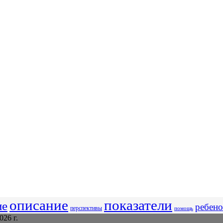
описание
показатели
ие
ребено
перспективы
помощь
26 г.