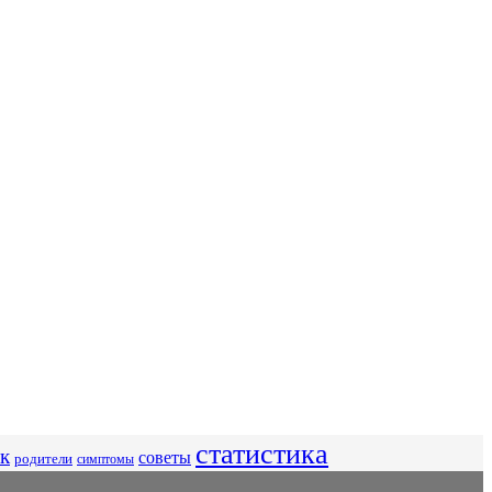
статистика
к
советы
родители
симптомы