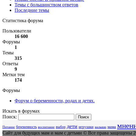
Темы с большинством ответов
Последние темы
Статистика форума
Пользователи
16 600
Форумы
1
Темы
315
Ответы
9
Метки тем
174
Форумы
Форум о беременности, родах и детях.
Искать в форумах
Поиск:
мнен
дети
беременность
выбор
игрушки
мама
Питание
воспитание
малыши
Сайт для будущих мам и мам с детьми © Все права защищены 20