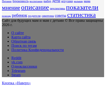
дети
беременность
выбор
игрушки
мама
Питание
воспитание
малыши
описание
показатели
мнение
перспективы
статистика
ребенок
советы
родители
симптомы
помощь
Сайт для будущих мам и мам с детьми © Все права защищены
2026 г.
О сайте
Карта сайта
Обратная связь
Поиск по тегам
Политика Конфиденциальности
Reddit
vk.com
Одноклассники
Telegram
Steam
Кнопка «Наверх»