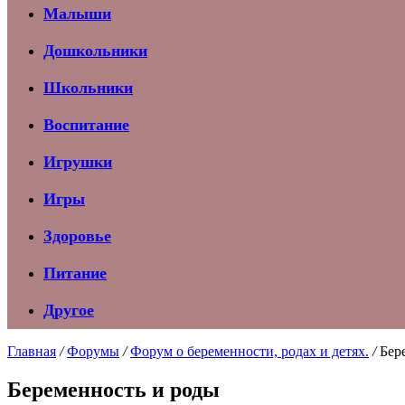
Малыши
Дошкольники
Школьники
Воспитание
Игрушки
Игры
Здоровье
Питание
Другое
Главная
/
Форумы
/
Форум о беременности, родах и детях.
/
Бер
Беременность и роды