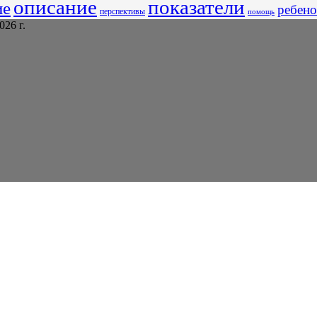
описание
показатели
ие
ребено
перспективы
помощь
26 г.