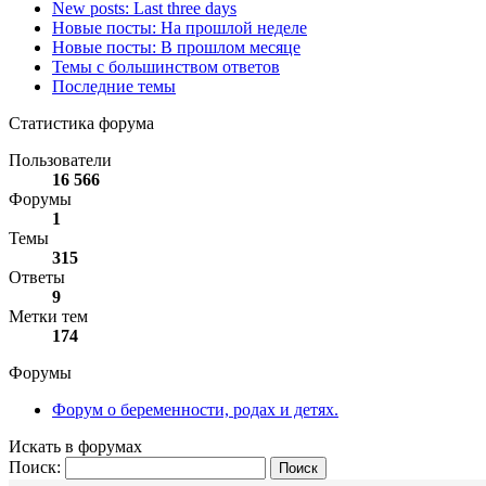
New posts: Last three days
Новые посты: На прошлой неделе
Новые посты: В прошлом месяце
Темы с большинством ответов
Последние темы
Статистика форума
Пользователи
16 566
Форумы
1
Темы
315
Ответы
9
Метки тем
174
Форумы
Форум о беременности, родах и детях.
Искать в форумах
Поиск: