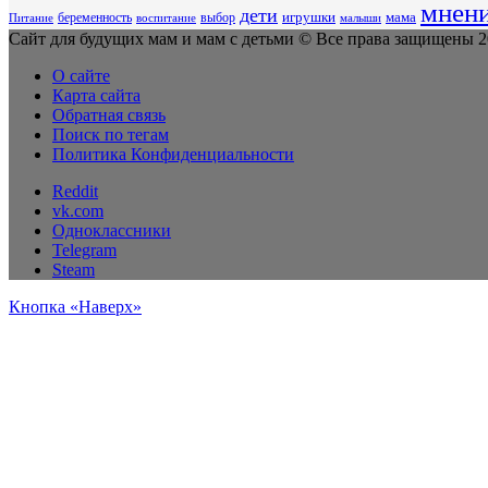
мнен
дети
беременность
выбор
игрушки
мама
Питание
воспитание
малыши
Сайт для будущих мам и мам с детьми © Все права защищены 20
О сайте
Карта сайта
Обратная связь
Поиск по тегам
Политика Конфиденциальности
Reddit
vk.com
Одноклассники
Telegram
Steam
Кнопка «Наверх»