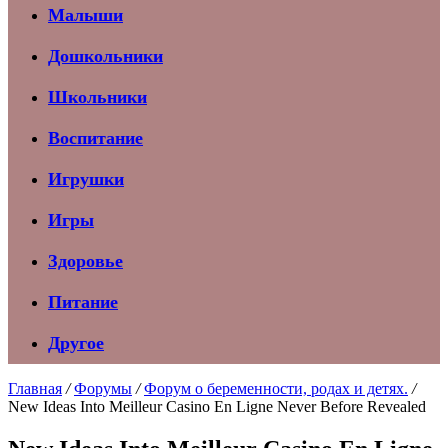
Малыши
Дошкольники
Школьники
Воспитание
Игрушки
Игры
Здоровье
Питание
Другое
Главная
/
Форумы
/
Форум о беременности, родах и детях.
/
New Ideas Into Meilleur Casino En Ligne Never Before Revealed