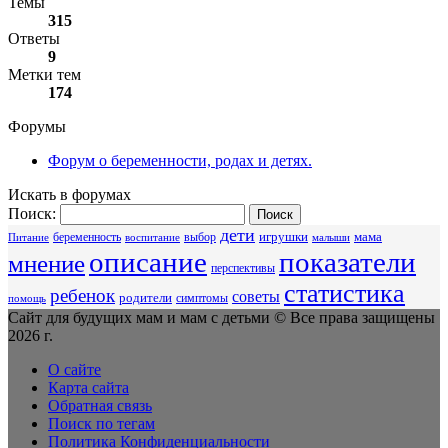
Темы
315
Ответы
9
Метки тем
174
Форумы
Форум о беременности, родах и детях.
Искать в форумах
Поиск:
дети
беременность
выбор
игрушки
мама
Питание
воспитание
малыши
описание
показатели
мнение
перспективы
статистика
ребенок
советы
родители
симптомы
помощь
Сайт для будущих мам и мам с детьми © Все права защищены
2026 г.
О сайте
Карта сайта
Обратная связь
Поиск по тегам
Политика Конфиденциальности