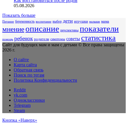
Как восстановиться после родов
05.08.2026
Показать больше
дети
беременность
выбор
игрушки
мама
Питание
воспитание
малыши
описание
показатели
мнение
перспективы
статистика
ребенок
советы
родители
симптомы
помощь
Сайт для будущих мам и мам с детьми © Все права защищены
2026 г.
О сайте
Карта сайта
Обратная связь
Поиск по тегам
Политика Конфиденциальности
Reddit
vk.com
Одноклассники
Telegram
Steam
Кнопка «Наверх»