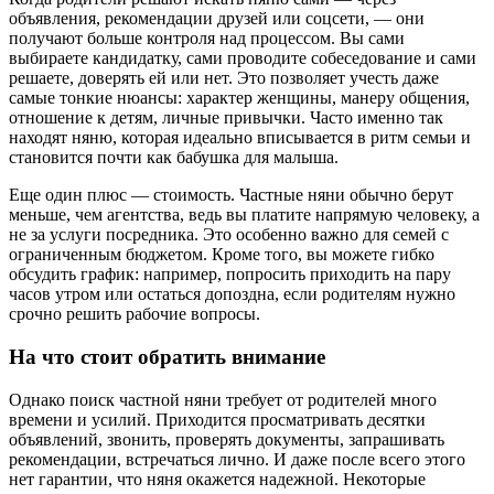
объявления, рекомендации друзей или соцсети, — они
получают больше контроля над процессом. Вы сами
выбираете кандидатку, сами проводите собеседование и сами
решаете, доверять ей или нет. Это позволяет учесть даже
самые тонкие нюансы: характер женщины, манеру общения,
отношение к детям, личные привычки. Часто именно так
находят няню, которая идеально вписывается в ритм семьи и
становится почти как бабушка для малыша.
Еще один плюс — стоимость. Частные няни обычно берут
меньше, чем агентства, ведь вы платите напрямую человеку, а
не за услуги посредника. Это особенно важно для семей с
ограниченным бюджетом. Кроме того, вы можете гибко
обсудить график: например, попросить приходить на пару
часов утром или остаться допоздна, если родителям нужно
срочно решить рабочие вопросы.
На что стоит обратить внимание
Однако поиск частной няни требует от родителей много
времени и усилий. Приходится просматривать десятки
объявлений, звонить, проверять документы, запрашивать
рекомендации, встречаться лично. И даже после всего этого
нет гарантии, что няня окажется надежной. Некоторые