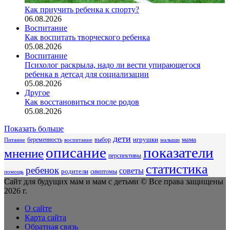
Как приучить ребенка к спорту?
06.08.2026
Воспитание
Как воспитать творческого ребенка
05.08.2026
Воспитание
Психолог раскрыла, надо ли вести упирающегося
ребенка в детсад для социализации
05.08.2026
Другое
Как восстановиться после родов
05.08.2026
Показать больше
дети
беременность
выбор
игрушки
мама
Питание
воспитание
малыши
описание
показатели
мнение
перспективы
статистика
ребенок
советы
родители
симптомы
помощь
Сайт для будущих мам и мам с детьми © Все права защищены
2026 г.
О сайте
Карта сайта
Обратная связь