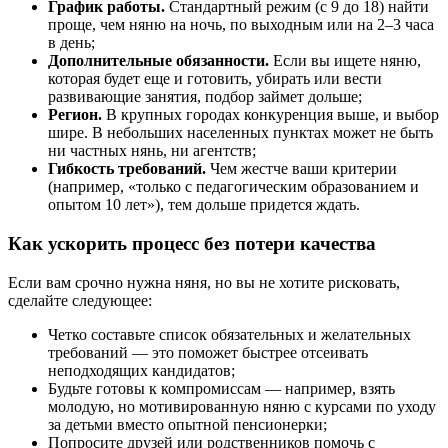
График работы.
Стандартный режим (с 9 до 18) найти
проще, чем няню на ночь, по выходным или на 2–3 часа
в день;
Дополнительные обязанности.
Если вы ищете няню,
которая будет еще и готовить, убирать или вести
развивающие занятия, подбор займет дольше;
Регион.
В крупных городах конкуренция выше, и выбор
шире. В небольших населенных пунктах может не быть
ни частных нянь, ни агентств;
Гибкость требований.
Чем жестче ваши критерии
(например, «только с педагогическим образованием и
опытом 10 лет»), тем дольше придется ждать.
Как ускорить процесс без потери качества
Если вам срочно нужна няня, но вы не хотите рисковать,
сделайте следующее:
Четко составьте список обязательных и желательных
требований — это поможет быстрее отсеивать
неподходящих кандидатов;
Будьте готовы к компромиссам — например, взять
молодую, но мотивированную няню с курсами по уходу
за детьми вместо опытной пенсионерки;
Попросите друзей или родственников помочь с