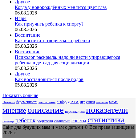
Другое
Когда у новорождённых меняется цвет глаз
06.08.2026
Игры
Как приучить ребенка к спорту?
06.08.2026
Воспитание
Как воспитать творческого ребенка
05.08.2026
Воспитание
Психолог раскрыла, надо ли вести упирающегося
ребенка в детсад для социализации
05.08.2026
Другое
Как восстановиться после родов
05.08.2026
Показать больше
дети
беременность
выбор
игрушки
мама
Питание
воспитание
малыши
описание
показатели
мнение
перспективы
статистика
ребенок
советы
родители
симптомы
помощь
Сайт для будущих мам и мам с детьми © Все права защищены
2026 г.