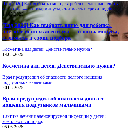
[Гид 2026] Как выбрать няню для ребенка: частные няни vs
агентства — плюсы, минусы, стоимость и сроки подбора
14.05.2026
[Гид 2026] Как выбрать няню для ребенка:
частные няни vs агентства — плюсы, минусы,
стоимость и сроки подбора
Косметика для детей. Действительно нужна?
14.05.2026
Косметика для детей. Действительно нужна?
Врач предупредил об опасности долгого ношения
подгузников мальчиками
20.05.2026
Врач предупредил об опасности долгого
ношения подгузников мальчиками
Тактика лечения аденовирусной инфекции у детей:
комплексный подход
05.06.2026