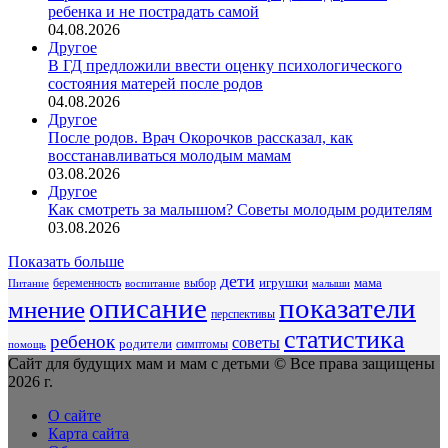
ребенка и не пострадать самой
04.08.2026
Другое
В ГД предложили ввести оценку психологического
состояния матерей после родов
04.08.2026
Другое
После родов. Врач Окорочков рассказал, как
восстанавливаться молодым мамам
03.08.2026
Другое
Как смотреть за малышом? Советы молодым родителям
03.08.2026
Показать больше
дети
беременность
выбор
игрушки
мама
Питание
воспитание
малыши
описание
показатели
мнение
перспективы
статистика
ребенок
советы
родители
симптомы
помощь
Сайт для будущих мам и мам с детьми © Все права защищены
2026 г.
О сайте
Карта сайта