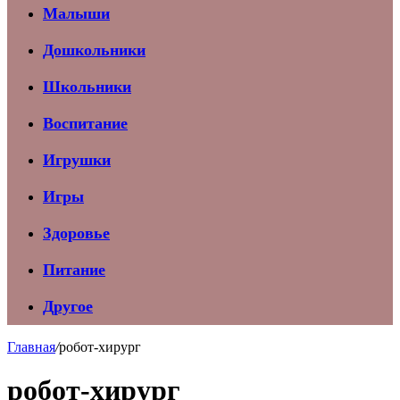
Малыши
Дошкольники
Школьники
Воспитание
Игрушки
Игры
Здоровье
Питание
Другое
Главная
/
робот-хирург
робот-хирург