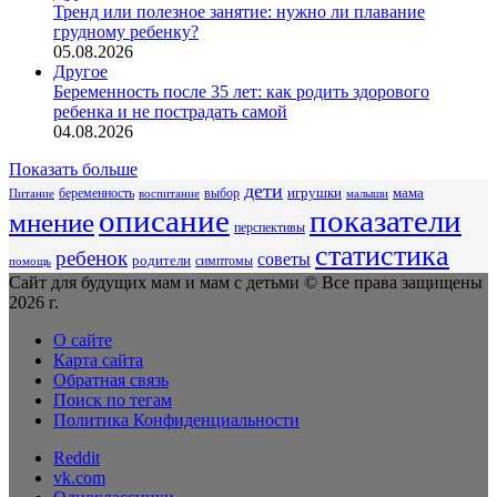
Тренд или полезное занятие: нужно ли плавание
грудному ребенку?
05.08.2026
Другое
Беременность после 35 лет: как родить здорового
ребенка и не пострадать самой
04.08.2026
Показать больше
дети
беременность
выбор
игрушки
мама
Питание
воспитание
малыши
описание
показатели
мнение
перспективы
статистика
ребенок
советы
родители
симптомы
помощь
Сайт для будущих мам и мам с детьми © Все права защищены
2026 г.
О сайте
Карта сайта
Обратная связь
Поиск по тегам
Политика Конфиденциальности
Reddit
vk.com