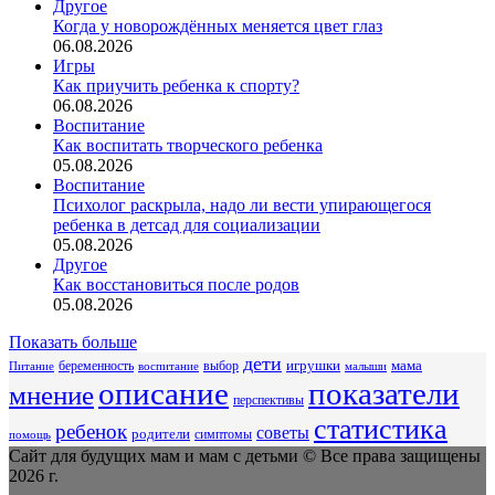
Другое
Когда у новорождённых меняется цвет глаз
06.08.2026
Игры
Как приучить ребенка к спорту?
06.08.2026
Воспитание
Как воспитать творческого ребенка
05.08.2026
Воспитание
Психолог раскрыла, надо ли вести упирающегося
ребенка в детсад для социализации
05.08.2026
Другое
Как восстановиться после родов
05.08.2026
Показать больше
дети
беременность
выбор
игрушки
мама
Питание
воспитание
малыши
описание
показатели
мнение
перспективы
статистика
ребенок
советы
родители
симптомы
помощь
Сайт для будущих мам и мам с детьми © Все права защищены
2026 г.