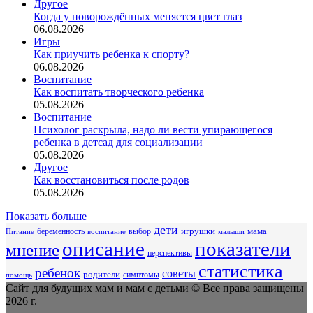
Другое
Когда у новорождённых меняется цвет глаз
06.08.2026
Игры
Как приучить ребенка к спорту?
06.08.2026
Воспитание
Как воспитать творческого ребенка
05.08.2026
Воспитание
Психолог раскрыла, надо ли вести упирающегося
ребенка в детсад для социализации
05.08.2026
Другое
Как восстановиться после родов
05.08.2026
Показать больше
дети
беременность
выбор
игрушки
мама
Питание
воспитание
малыши
описание
показатели
мнение
перспективы
статистика
ребенок
советы
родители
симптомы
помощь
Сайт для будущих мам и мам с детьми © Все права защищены
2026 г.