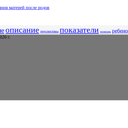
ния матерей после родов
описание
показатели
ие
ребено
перспективы
помощь
26 г.