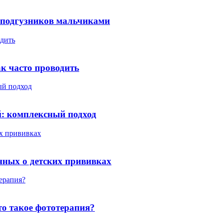
я подгузников мальчиками
одить
ак часто проводить
ый подход
й: комплексный подход
их прививках
анных о детских прививках
терапия?
то такое фототерапия?