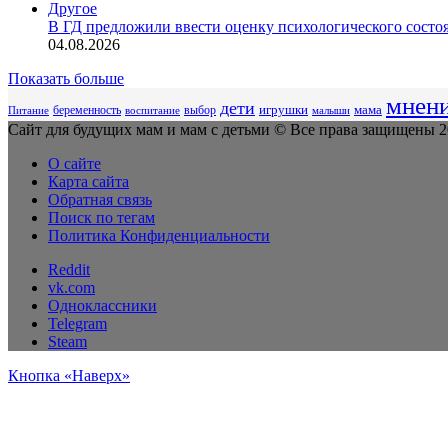
Другое
В ГД предложили ввести оценку психологического состоя
04.08.2026
Показать больше
мнен
дети
беременность
выбор
игрушки
мама
Питание
воспитание
малыши
Сайт для будущих мам и мам с детьми © Все права защищены 20
О сайте
Карта сайта
Обратная связь
Поиск по тегам
Политика Конфиденциальности
Reddit
vk.com
Одноклассники
Telegram
Steam
Кнопка «Наверх»