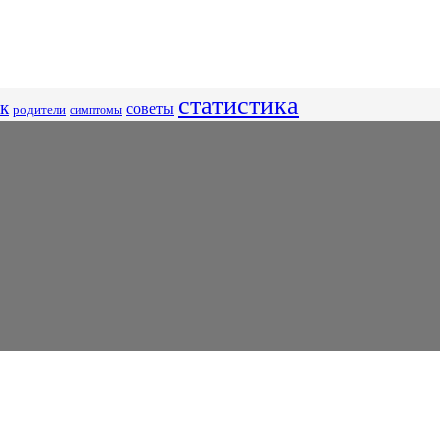
статистика
к
советы
родители
симптомы