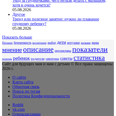
Уход за грудничками: чего нельзя делать с малышом,
хотя и очень хочется?
05.08.2026
Другое
Тренд или полезное занятие: нужно ли плавание
грудному ребенку?
05.08.2026
Показать больше
дети
беременность
выбор
игрушки
мама
Питание
воспитание
малыши
описание
показатели
мнение
перспективы
статистика
ребенок
советы
родители
симптомы
помощь
Сайт для будущих мам и мам с детьми © Все права защищены
2026 г.
О сайте
Карта сайта
Обратная связь
Поиск по тегам
Политика Конфиденциальности
Reddit
vk.com
Одноклассники