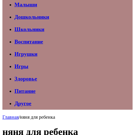
Малыши
Дошкольники
Школьники
Воспитание
Игрушки
Игры
Здоровье
Питание
Другое
Главная
/
няня для ребенка
няня для ребенка