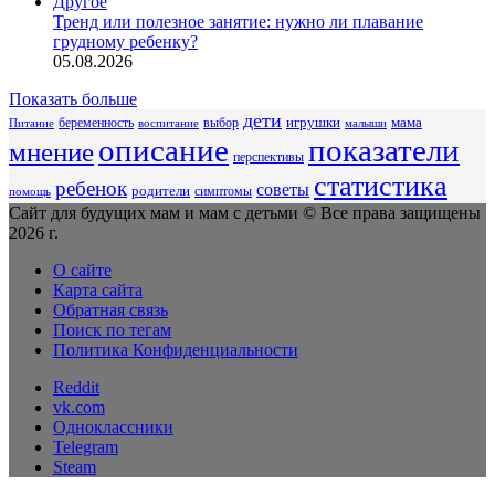
Другое
Тренд или полезное занятие: нужно ли плавание
грудному ребенку?
05.08.2026
Показать больше
дети
беременность
выбор
игрушки
мама
Питание
воспитание
малыши
описание
показатели
мнение
перспективы
статистика
ребенок
советы
родители
симптомы
помощь
Сайт для будущих мам и мам с детьми © Все права защищены
2026 г.
О сайте
Карта сайта
Обратная связь
Поиск по тегам
Политика Конфиденциальности
Reddit
vk.com
Одноклассники
Telegram
Steam