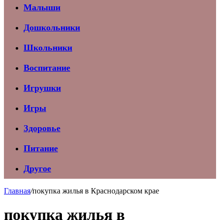
Малыши
Дошкольники
Школьники
Воспитание
Игрушки
Игры
Здоровье
Питание
Другое
Главная
/
покупка жилья в Краснодарском крае
покупка жилья в