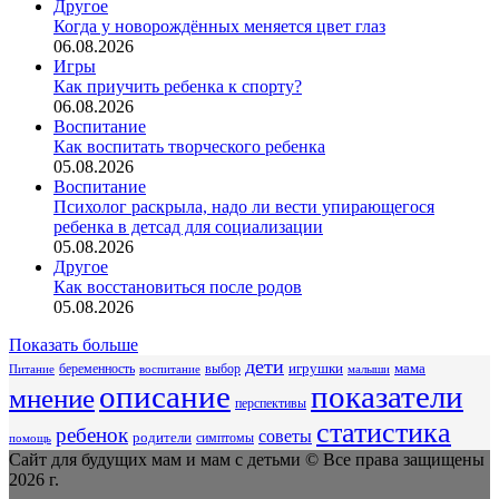
Другое
Когда у новорождённых меняется цвет глаз
06.08.2026
Игры
Как приучить ребенка к спорту?
06.08.2026
Воспитание
Как воспитать творческого ребенка
05.08.2026
Воспитание
Психолог раскрыла, надо ли вести упирающегося
ребенка в детсад для социализации
05.08.2026
Другое
Как восстановиться после родов
05.08.2026
Показать больше
дети
беременность
выбор
игрушки
мама
Питание
воспитание
малыши
описание
показатели
мнение
перспективы
статистика
ребенок
советы
родители
симптомы
помощь
Сайт для будущих мам и мам с детьми © Все права защищены
2026 г.